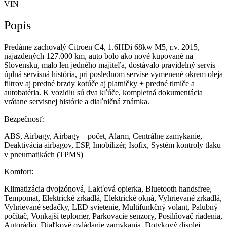
VIN
Popis
Predáme zachovalý Citroen C4, 1.6HDi 68kw M5, r.v. 2015,
najazdených 127.000 km, auto bolo ako nové kupované na
Slovensku, malo len jedného majiteľa, dostávalo pravidelný servis –
úplná servisná história, pri poslednom servise vymenené okrem oleja
filtrov aj predné brzdy kotúče aj platničky + predné tlmiče a
autobatéria. K vozidlu sú dva kľúče, kompletná dokumentácia
vrátane servisnej histórie a diaľničná známka.
Bezpečnosť:
ABS, Airbagy, Airbagy – počet, Alarm, Centrálne zamykanie,
Deaktivácia airbagov, ESP, Imobilizér, Isofix, Systém kontroly tlaku
v pneumatikách (TPMS)
Komfort:
Klimatizácia dvojzónová, Lakťová opierka, Bluetooth handsfree,
Tempomat, Elektrické zrkadlá, Elektrické okná, Vyhrievané zrkadlá,
Vyhrievané sedačky, LED svietenie, Multifunkčný volant, Palubný
počítač, Vonkajší teplomer, Parkovacie senzory, Posilňovač riadenia,
Autorádio, Diaľkové ovládanie zamykania, Dotykový displej