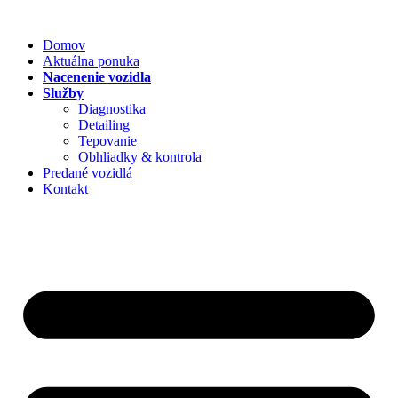
Preskočiť
na
Domov
obsah
Aktuálna ponuka
Nacenenie vozidla
Služby
Diagnostika
Detailing
Tepovanie
Obhliadky & kontrola
Predané vozidlá
Kontakt