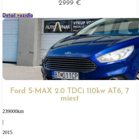
2999 €
Detail vozidla
Ford S-MAX 2.0 TDCi 110kw AT6, 7
miest
239000km
|
2015