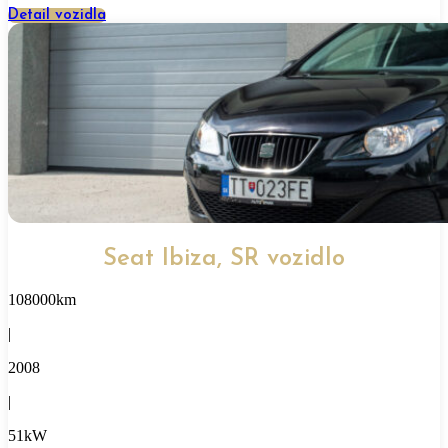
Detail vozidla
Seat Ibiza, SR vozidlo
108000km
|
2008
|
51kW