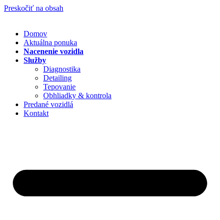
Preskočiť na obsah
Domov
Aktuálna ponuka
Nacenenie vozidla
Služby
Diagnostika
Detailing
Tepovanie
Obhliadky & kontrola
Predané vozidlá
Kontakt