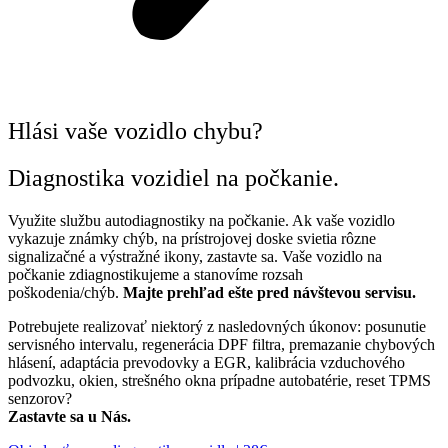
Hlási vaše vozidlo chybu?
Diagnostika vozidiel na počkanie.
Využite službu autodiagnostiky na počkanie. Ak vaše vozidlo
vykazuje známky chýb, na prístrojovej doske svietia rôzne
signalizačné a výstražné ikony, zastavte sa. Vaše vozidlo na
počkanie zdiagnostikujeme a stanovíme rozsah
poškodenia/chýb.
Majte prehľad ešte pred návštevou servisu.
Potrebujete realizovať niektorý z nasledovných úkonov: posunutie
servisného intervalu, regenerácia DPF filtra, premazanie chybových
hlásení, adaptácia prevodovky a EGR, kalibrácia vzduchového
podvozku, okien, strešného okna prípadne autobatérie, reset TPMS
senzorov?
Zastavte sa u Nás.