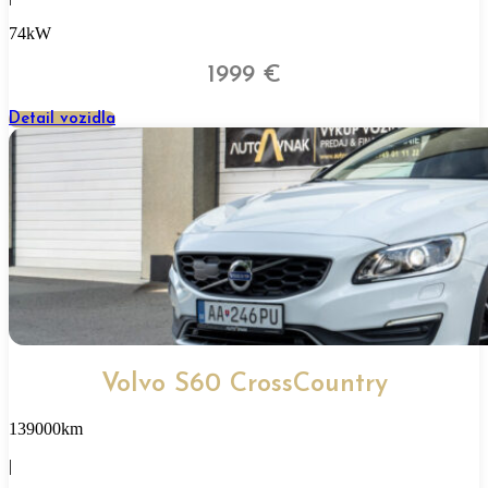
74kW
1999 €
Detail vozidla
Volvo S60 CrossCountry
139000km
|