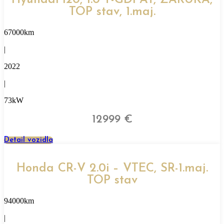
Hyundai i20, 1.0 T-GDi AT, ZÁRUKA,
TOP stav, 1.maj.
67000km
|
2022
|
73kW
12999 €
Detail vozidla
Honda CR-V 2.0i – VTEC, SR-1.maj.
TOP stav
94000km
|