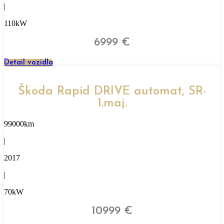
|
110kW
6999 €
Detail vozidla
Škoda Rapid DRIVE automat, SR-
1.maj.
99000km
|
2017
|
70kW
10999 €